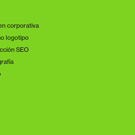
en corporativa
o logotipo
cción SEO
rafía
o