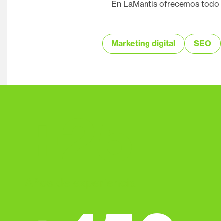
En LaMantis ofrecemos todo ti
Marketing digital
SEO
+
25
Años de experiencia