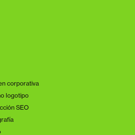
en corporativa
o logotipo
cción SEO
rafía
o