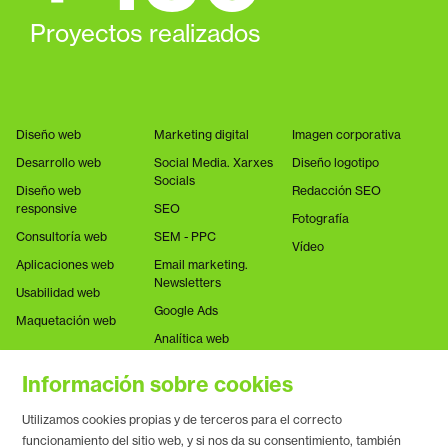
Proyectos realizados
Diseño web
Marketing digital
Imagen corporativa
Desarrollo web
Social Media. Xarxes
Diseño logotipo
Socials
Diseño web
Redacción SEO
responsive
SEO
Fotografía
Consultoría web
SEM - PPC
Vídeo
Aplicaciones web
Email marketing.
Newsletters
Usabilidad web
Google Ads
Maquetación web
Analítica web
Información sobre cookies
Utilizamos cookies propias y de terceros para el correcto
funcionamiento del sitio web, y si nos da su consentimiento, también