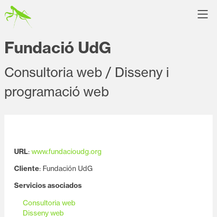
Fundació UdG
Consultoria web / Disseny i
programació web
URL
:
www.fundacioudg.org
Cliente
: Fundación UdG
Servicios asociados
Consultoria web
Disseny web