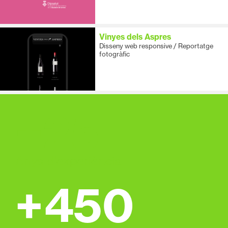
Vinyes dels Aspres
Disseny web responsive / Reportatge
fotogràfic
+
25
Anys d'experiència
+
450