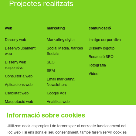
Projectes realitzats
web
marketing
comunicació
Disseny web
Marketing digital
Imatge corporativa
Desenvolupament
Social Media. Xarxes
Disseny logotip
web
Socials
Redacció SEO
Disseny web
SEO
Fotografia
responsive
SEM
Vídeo
Consultoria web
Email marketing.
Aplicacions web
Newsletters
Usabilitat web
Google Ads
Maquetació web
Analítica web
Informació sobre cookies
Utilitzem cookies pròpies i de tercers per al correcte funcionament del
lloc web, i si ens dona el seu consentiment, també farem servir cookies