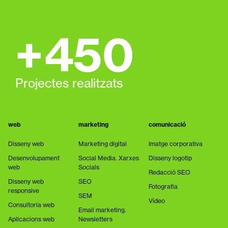
Anys d'experiència
+
450
Projectes realitzats
web
marketing
comunicació
Disseny web
Marketing digital
Imatge corporativa
Desenvolupament
Social Media. Xarxes
Disseny logotip
web
Socials
Redacció SEO
Disseny web
SEO
Fotografia
responsive
SEM
Vídeo
Consultoria web
Email marketing.
Aplicacions web
Newsletters