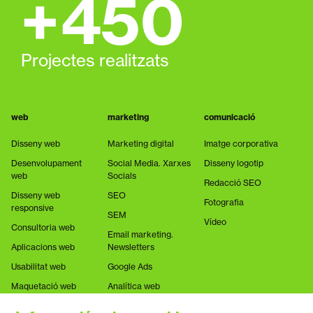
+
450
Projectes realitzats
web
marketing
comunicació
Disseny web
Marketing digital
Imatge corporativa
Desenvolupament
Social Media. Xarxes
Disseny logotip
web
Socials
Redacció SEO
Disseny web
SEO
Fotografia
responsive
SEM
Vídeo
Consultoria web
Email marketing.
Aplicacions web
Newsletters
Usabilitat web
Google Ads
Maquetació web
Analítica web