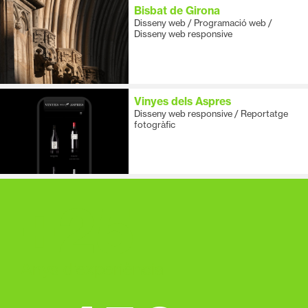
Bisbat de Girona
Disseny web / Programació web /
Disseny web responsive
Vinyes dels Aspres
Disseny web responsive / Reportatge
fotogràfic
+
25
Anys d'experiència