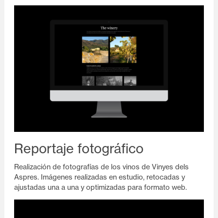
Reportaje fotográfico
Realización de fotografías de los vinos de Vinyes dels
Aspres. Imágenes realizadas en estudio, retocadas y
ajustadas una a una y optimizadas para formato web.