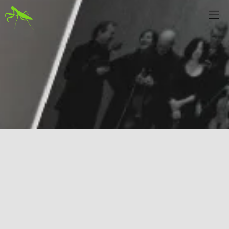
Diapositiva 1 de 1: El teu web en contínua evolució · Mòbil amb el 